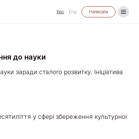
Укр
Eng
Написати
ння до науки
уки заради сталого розвитку. Ініціатива
десятиліття у сфері збереження культурної