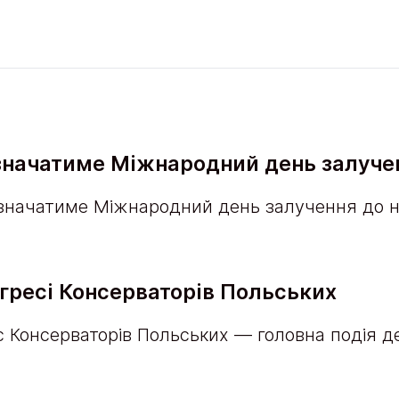
дзначатиме Міжнародний день залуче
дзначатиме Міжнародний день залучення до на
онгресі Консерваторів Польських
рес Консерваторів Польських — головна подія 