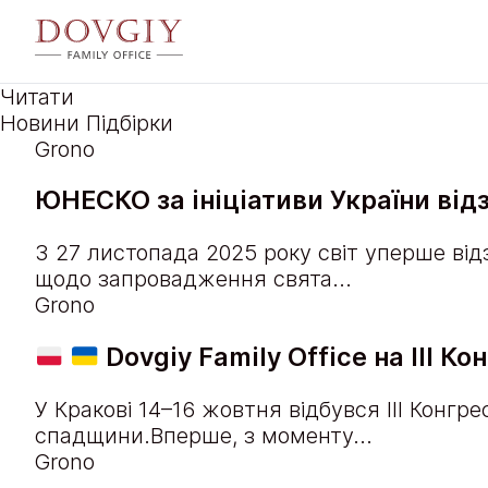
Читати
Новини
Підбірки
Grono
ЮНЕСКО за ініціативи України ві
З 27 листопада 2025 року світ уперше ві
щодо запровадження свята...
Grono
Dovgiy Family Office на ІІІ К
У Кракові 14–16 жовтня відбувся III Конг
спадщини.Вперше, з моменту...
Grono