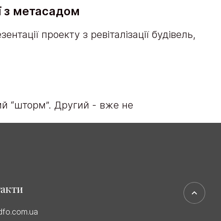
ї з метасадом
ентації проекту з ревіталізації будівель,
й “шторм”. Другий - вже не
такти
dfo.com.ua