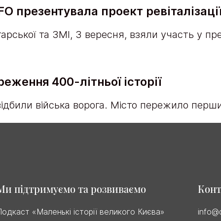
DFO презентувала проект ревіталізаці
рської та ЗМІ, 3 вересня, взяли участь у през
еження 400-літньої історії
відбили війська ворога. Місто пережило перши
Ми підтримуємо та розвиваємо
Кон
Подкаст «Маленькі історії великого Києва»
info@