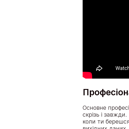
Професіона
Основне професі
скрізь і завжди.
коли ти берешся
вихідних даних