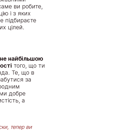
саме ви робите,
ію і з яких
же підбираєте
х цілей.
 не найбільшою
ості
того, що ти
да. Те, що в
забутися за
ародним
ами добре
стість, а
ки, тепер ви