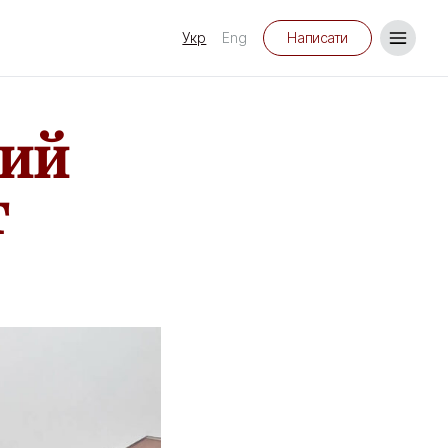
Укр
Eng
Написати
ний
т