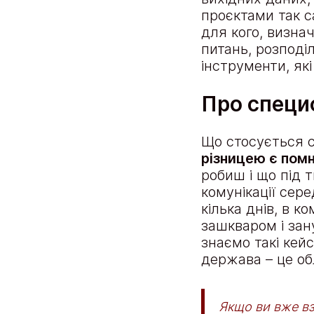
проєктами так с
для кого, визна
питань, розподіл
інструменти, як
Про специ
Що стосується 
різницею є помн
робиш і що під 
комунікації сер
кілька днів, в 
зашкваром і зан
знаємо такі кейс
держава – це об
Якщо ви вже вз