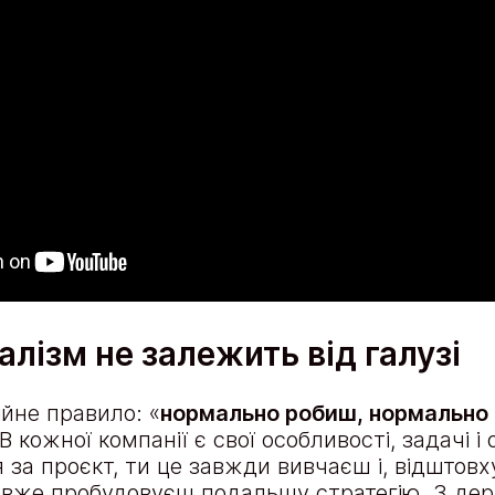
лізм не залежить від галузі
йне правило: «
нормально робиш, нормально
 В кожної компанії є свої особливості, задачі і
 за проєкт, ти це завжди вивчаєш і, відштовх
, вже пробудовуєш подальшу стратегію. З д