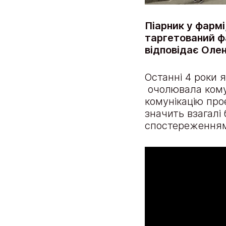
Піарник у фармі
таргетований фа
відповідає Олен
Останні 4 роки 
очолювала комун
комунікацію про
значить взагалі
спостереженнями