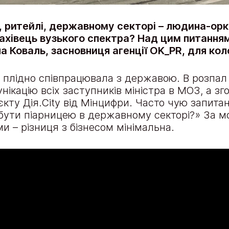
, ритейлі, державному секторі – людина-орк
хівець вузького спектра? Над цим питанням
а Коваль, засновниця агенції OK_PR, для к
я плідно співпрацювала з державою. В розпал
ікацію всіх заступників міністра в МОЗ, а з
єкту Дія.City від Мінцифри. Часто чую запита
 бути піарницею в державному секторі?» За м
 – різниця з бізнесом мінімальна.