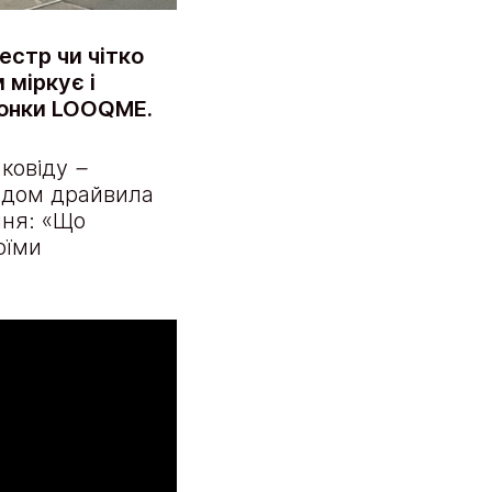
естр чи чітко
 міркує і
олонки LOOQME.
 ковіду
–
годом драйвила
ння: «Що
оїми