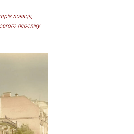
орія локації,
овгого переліку