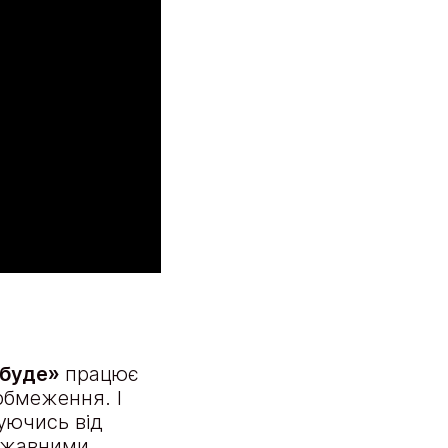
 буде»
працює
 обмеження. І
уючись від
ержавними