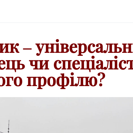
ик – універсаль
ець чи спеціаліс
ого профілю?