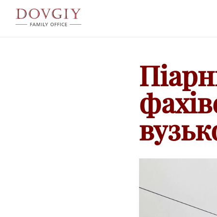
Піарн
фахів
вузьк