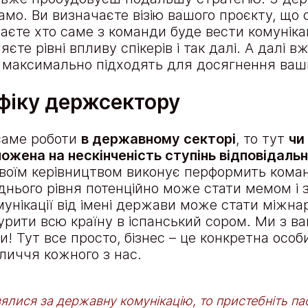
амо. Ви визначаєте візію вашого проєкту, що 
чаєте хто саме з команди буде вести комунікац
яєте рівні впливу спікерів і так далі. А далі в
і максимально підходять для досягнення ваши
фіку держсектору
саме роботи
в державному секторі
, то тут
чи
ожена на нескінченість ступінь відповідальн
твоїм керівництвом виконує перформить коман
еднього рівня потенційно може стати мемом і 
комунікації від імені держави може стати міжн
урити всю країну в іспанський сором. Ми з в
и! Тут все просто, бізнес – це конкретна особи
личчя кожного з нас.
ялися за державну комунікацію, то пристебніть пас